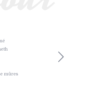
iné
neth
 de mûres