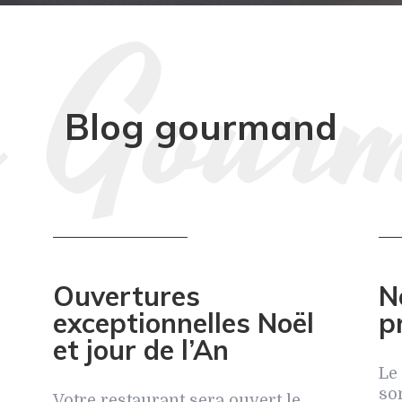
Blog gourmand
Ouvertures
N
exceptionnelles Noël
p
et jour de l’An
Le
so
Votre restaurant sera ouvert le